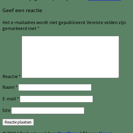
Geef een reactie
Het e-mailadres wordt niet gepubliceerd.
Vereiste velden zijn
gemarkeerd met
*
Reactie
*
Naam
*
E-mail
*
Site