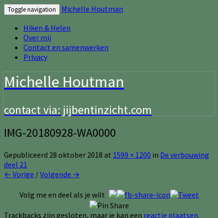
Michelle Houtman
Toggle navigation
Hiken & Helen
Over mij
Contact en samenwerken
Privacy
Michelle Houtman
contact via: jijbentinzicht.com
IMG-20180928-WA0000
Gepubliceerd
28 oktober 2018
at
1599 × 1200
in
De verbouwing
deel 21
← Vorige
/
Volgende →
Volg me en deel als je wilt
Trackbacks zijn gesloten, maar je kan een
reactie plaatsen
.