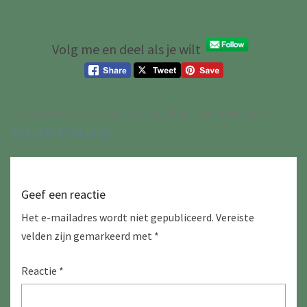
Volg me en deel als je wilt
Trackbacks Zijn Gesloten, Maar Je Kan Een
Reactie Plaatsen
.
Geef een reactie
Het e-mailadres wordt niet gepubliceerd.
Vereiste
velden zijn gemarkeerd met
*
Reactie
*