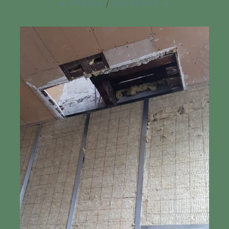
← VORIGE
/
VOLGENDE →