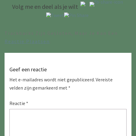
Volg me en deel als je wilt
Trackbacks Zijn Gesloten, Maar Je Kan Een
Reactie Plaatsen
.
Geef een reactie
Het e-mailadres wordt niet gepubliceerd.
Vereiste
velden zijn gemarkeerd met
*
Reactie
*