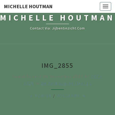
MICHELLE HOUTMAN
Togg
navig
MICHELLE HOUTMAN
Contact Via: Jijbentinzicht.com
IMG_2855
Gepubliceerd
16 December 2017
At
747 ×
1328
In
De Verbouwing Deel 11
← VORIGE
/
VOLGENDE →