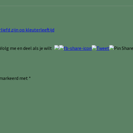
rliefd zijn op kleuterleeftijd
Volg me en deel als je wilt
gemarkeerd met
*