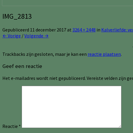
IMG_2813
Gepubliceerd
11 december 2017
at
3264 × 2448
in
Kalverliefde: ve
← Vorige
/
Volgende →
Trackbacks zijn gesloten, maar je kan een
reactie plaatsen
.
Geef een reactie
Het e-mailadres wordt niet gepubliceerd.
Vereiste velden zijn 
Reactie
*