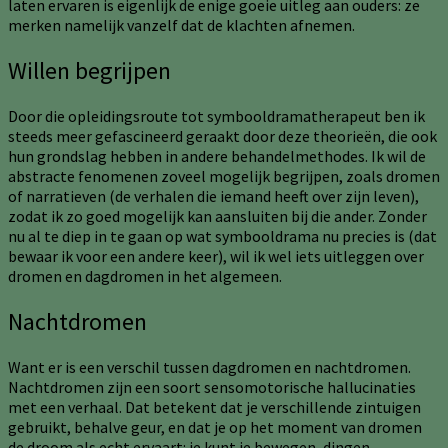
laten ervaren is eigenlijk de enige goeie uitleg aan ouders: ze
merken namelijk vanzelf dat de klachten afnemen.
Willen begrijpen
Door die opleidingsroute tot symbooldramatherapeut ben ik
steeds meer gefascineerd geraakt door deze theorieën, die ook
hun grondslag hebben in andere behandelmethodes. Ik wil de
abstracte fenomenen zoveel mogelijk begrijpen, zoals dromen
of narratieven (de verhalen die iemand heeft over zijn leven),
zodat ik zo goed mogelijk kan aansluiten bij die ander. Zonder
nu al te diep in te gaan op wat symbooldrama nu precies is (dat
bewaar ik voor een andere keer), wil ik wel iets uitleggen over
dromen en dagdromen in het algemeen.
Nachtdromen
Want er is een verschil tussen dagdromen en nachtdromen.
Nachtdromen zijn een soort sensomotorische hallucinaties
met een verhaal. Dat betekent dat je verschillende zintuigen
gebruikt, behalve geur, en dat je op het moment van dromen
de droom als echt ervaart: je kunt je bewegen, dingen