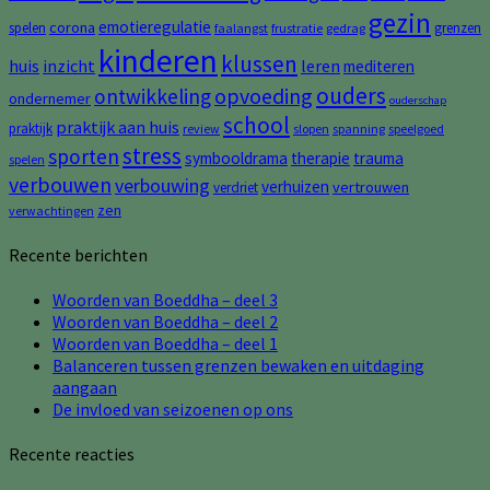
gezin
emotieregulatie
corona
spelen
grenzen
faalangst
frustratie
gedrag
kinderen
klussen
huis
inzicht
leren
mediteren
ouders
opvoeding
ontwikkeling
ondernemer
ouderschap
school
praktijk aan huis
praktijk
review
slopen
spanning
speelgoed
stress
sporten
symbooldrama
therapie
trauma
spelen
verbouwen
verbouwing
verhuizen
vertrouwen
verdriet
zen
verwachtingen
Recente berichten
Woorden van Boeddha – deel 3
Woorden van Boeddha – deel 2
Woorden van Boeddha – deel 1
Balanceren tussen grenzen bewaken en uitdaging
aangaan
De invloed van seizoenen op ons
Recente reacties