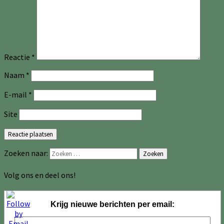
Reactie
*
Naam
*
E-mail
*
Site
Zoeken naar:
Zoeken
Volg ons en deel ons!
Krijg nieuwe berichten per email: