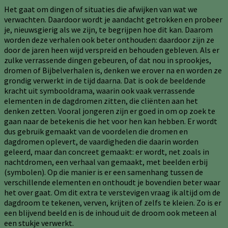
Het gaat om dingen of situaties die afwijken van wat we
verwachten. Daardoor wordt je aandacht getrokken en probeer
je, nieuwsgierig als we zijn, te begrijpen hoe dit kan. Daarom
worden deze verhalen ook beter onthouden: daardoor zijn ze
door de jaren heen wijd verspreid en behouden gebleven. Als er
zulke verrassende dingen gebeuren, of dat nou in sprookjes,
dromen of Bijbelverhalen is, denken we erover na en worden ze
grondig verwerkt in de tijd daarna. Dat is ook de beeldende
kracht uit symbooldrama, waarin ook vaak verrassende
elementen in de dagdromen zitten, die cliënten aan het
denken zetten. Vooral jongeren zijn er goed in om op zoek te
gaan naar de betekenis die het voor hen kan hebben. Er wordt
dus gebruik gemaakt van de voordelen die dromen en
dagdromen oplevert, de vaardigheden die daarin worden
geleerd, maar dan concreet gemaakt: er wordt, net zoals in
nachtdromen, een verhaal van gemaakt, met beelden erbij
(symbolen). Op die manier is er een samenhang tussen de
verschillende elementen en onthoudt je bovendien beter waar
het over gaat. Om dit extra te verstevigen vraag ik altijd om de
dagdroom te tekenen, verven, krijten of zelfs te kleien. Zo is er
een blijvend beeld en is de inhoud uit de droom ook meteen al
een stukje verwerkt.