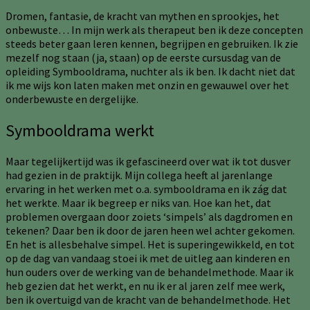
Dromen, fantasie, de kracht van mythen en sprookjes, het
onbewuste… In mijn werk als therapeut ben ik deze concepten
steeds beter gaan leren kennen, begrijpen en gebruiken. Ik zie
mezelf nog staan (ja, staan) op de eerste cursusdag van de
opleiding Symbooldrama, nuchter als ik ben. Ik dacht niet dat
ik me wijs kon laten maken met onzin en gewauwel over het
onderbewuste en dergelijke.
Symbooldrama werkt
Maar tegelijkertijd was ik gefascineerd over wat ik tot dusver
had gezien in de praktijk. Mijn collega heeft al jarenlange
ervaring in het werken met o.a. symbooldrama en ik zág dat
het werkte. Maar ik begreep er niks van. Hoe kan het, dat
problemen overgaan door zoiets ‘simpels’ als dagdromen en
tekenen? Daar ben ik door de jaren heen wel achter gekomen.
En het is allesbehalve simpel. Het is superingewikkeld, en tot
op de dag van vandaag stoei ik met de uitleg aan kinderen en
hun ouders over de werking van de behandelmethode. Maar ik
heb gezien dat het werkt, en nu ik er al jaren zelf mee werk,
ben ik overtuigd van de kracht van de behandelmethode. Het