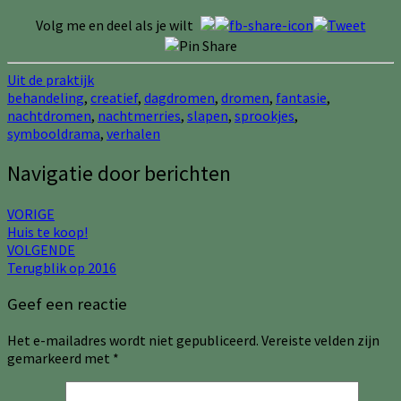
Volg me en deel als je wilt
Uit de praktijk
behandeling
,
creatief
,
dagdromen
,
dromen
,
fantasie
,
nachtdromen
,
nachtmerries
,
slapen
,
sprookjes
,
symbooldrama
,
verhalen
Navigatie door berichten
VORIGE
Huis te koop!
VOLGENDE
Terugblik op 2016
Geef een reactie
Het e-mailadres wordt niet gepubliceerd.
Vereiste velden zijn
gemarkeerd met
*