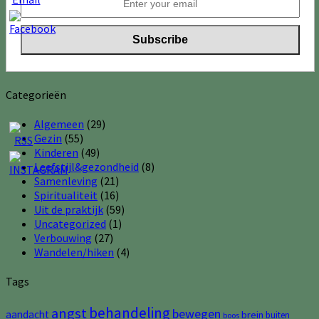
Categorieën
Algemeen
(29)
Gezin
(55)
Kinderen
(49)
Leefstijl&gezondheid
(8)
Samenleving
(21)
Spiritualiteit
(16)
Uit de praktijk
(59)
Uncategorized
(1)
Verbouwing
(27)
Wandelen/hiken
(4)
Tags
behandeling
angst
bewegen
aandacht
brein
buiten
boos