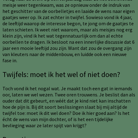
meisje weer tegenkwam, was ze opnieuw onder de indruk van
het geschitter van de oorbelletjes en laaide de wens naar eigen
gaatjes weer op. Ik zat echter in twijfel. Sowieso vond ik 4 jaar,
de leeftijd waarop de interesse begon, te jong om de gaatjes te
laten schieten. Ik weet niet waarom, maar als meisjes nog erg
klein zijn, vind ik het wat tegennatuurlijk om dan al echte
oorbellen te dragen. Ik besloot na een innerlijke discussie dat 6
jaar een mooie leeftijd zou zijn. Want dat zou de overgang zijn
van kleuters naar de middenbouw, en luidde ook een nieuwe
fase in.
Twijfels: moet ik het wel of niet doen?
Toch vond ik het nogal wat. Je maakt toch een gat in iemands
oor, laten we wel wezen. Twee oren trouwens. Je beslist dan als
ouder dat dit gebeurt, en wéét dat je kind niet kan inschatten
hoe de pijn is. Bij dit soort beslissingen slaat bij mij altijd de
twijfel toe: moet ik dit wel doen? Doe ik hier goed aan? Is het
écht de wens van mijn dochter, of is het een tijdelijke
bevlieging waar ze later spijt van krijgt?