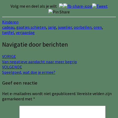
Volg me en deel als je wilt
Kinderen
cadeau
,
gaatjes schieten
,
jarig
,
juwelier
,
oorbellen
,
oren
,
twijfel
,
verjaardag
Navigatie door berichten
VORIGE
Van negatieve aandacht naar meer begrip
VOLGENDE
Speelgoed, wat doe je ermee?
Geef een reactie
Het e-mailadres wordt niet gepubliceerd.
Vereiste velden zijn
gemarkeerd met
*