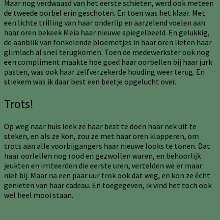
Maar nog verdwaasd van het eerste schieten, werd ook meteen
de tweede oorbel erin geschoten. En toen was het klaar. Met
een lichte trilling van haar onderlip en aarzelend voelen aan
haar oren bekeek Meia haar nieuwe spiegelbeeld. En gelukkig,
de aanblik van fonkelende bloemetjes in haar oren lieten haar
glimlach al snel terugkomen. Toen de medewerkster ook nog
een compliment maakte hoe goed haar oorbellen bij haar jurk
pasten, was ook haar zelfverzekerde houding weer terug. En
stiekem was ik daar best een beetje opgelucht over.
Trots!
Op weg naar huis leek ze haar best te doen haar nek uit te
steken, en als ze kon, zou ze met haar oren klapperen, om
trots aan alle voorbijgangers haar nieuwe looks te tonen. Dat
haar oorlellen nog rood en gezwollen waren, en behoorlijk
jeukten en irriteerden die eerste uren, vertelden we er maar
niet bij. Maar na een paar uur trok ook dat weg, en kon ze écht
genieten van haar cadeau. En toegegeven, ik vind het toch ook
wel heel mooi staan.