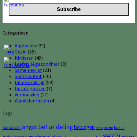
Categorieën
Algemeen
(29)
Gezin
(55)
Kinderen
(49)
Leefstijl&gezondheid
(8)
Samenleving
(21)
Spiritualiteit
(16)
Uit de praktijk
(59)
Uncategorized
(1)
Verbouwing
(27)
Wandelen/hiken
(4)
Tags
behandeling
angst
bewegen
aandacht
brein
buiten
boos
gezin
emotieregulatie