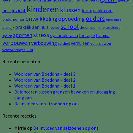
corona
spelen
grenzen
faalangst
frustratie
gedrag
kinderen
klussen
huis
inzicht
leren
mediteren
ouders
opvoeding
ontwikkeling
ondernemer
ouderschap
school
praktijk aan huis
praktijk
review
slopen
spanning
speelgoed
stress
sporten
symbooldrama
therapie
trauma
spelen
verbouwen
verbouwing
verhuizen
vertrouwen
verdriet
zen
verwachtingen
Recente berichten
Woorden van Boeddha – deel 3
Woorden van Boeddha – deel 2
Woorden van Boeddha – deel 1
Balanceren tussen grenzen bewaken en uitdaging
aangaan
De invloed van seizoenen op ons
Recente reacties
Mirrie
op
De invloed van seizoenen op ons