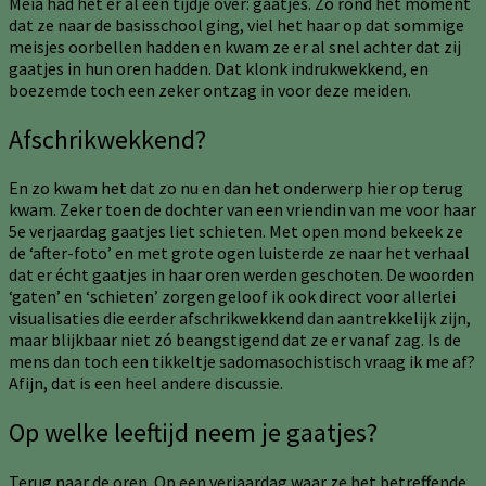
Meia had het er al een tijdje over: gaatjes. Zo rond het moment
dat ze naar de basisschool ging, viel het haar op dat sommige
meisjes oorbellen hadden en kwam ze er al snel achter dat zij
gaatjes in hun oren hadden. Dat klonk indrukwekkend, en
boezemde toch een zeker ontzag in voor deze meiden.
Afschrikwekkend?
En zo kwam het dat zo nu en dan het onderwerp hier op terug
kwam. Zeker toen de dochter van een vriendin van me voor haar
5e verjaardag gaatjes liet schieten. Met open mond bekeek ze
de ‘after-foto’ en met grote ogen luisterde ze naar het verhaal
dat er écht gaatjes in haar oren werden geschoten. De woorden
‘gaten’ en ‘schieten’ zorgen geloof ik ook direct voor allerlei
visualisaties die eerder afschrikwekkend dan aantrekkelijk zijn,
maar blijkbaar niet zó beangstigend dat ze er vanaf zag. Is de
mens dan toch een tikkeltje sadomasochistisch vraag ik me af?
Afijn, dat is een heel andere discussie.
Op welke leeftijd neem je gaatjes?
Terug naar de oren. Op een verjaardag waar ze het betreffende