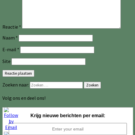
Reactie
*
Naam
*
E-mail
*
Site
Zoeken naar:
Zoeken
Volg ons en deel ons!
Krijg nieuwe berichten per email: