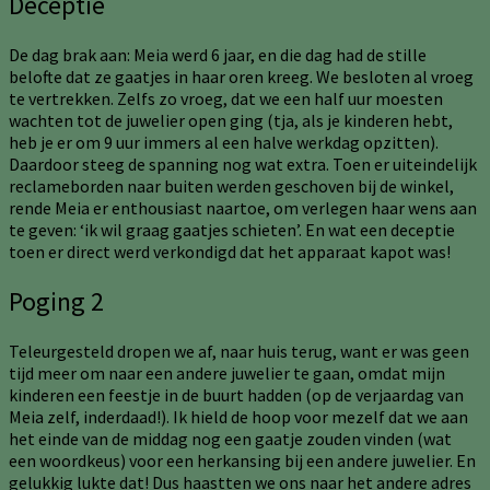
Deceptie
De dag brak aan: Meia werd 6 jaar, en die dag had de stille
belofte dat ze gaatjes in haar oren kreeg. We besloten al vroeg
te vertrekken. Zelfs zo vroeg, dat we een half uur moesten
wachten tot de juwelier open ging (tja, als je kinderen hebt,
heb je er om 9 uur immers al een halve werkdag opzitten).
Daardoor steeg de spanning nog wat extra. Toen er uiteindelijk
reclameborden naar buiten werden geschoven bij de winkel,
rende Meia er enthousiast naartoe, om verlegen haar wens aan
te geven: ‘ik wil graag gaatjes schieten’. En wat een deceptie
toen er direct werd verkondigd dat het apparaat kapot was!
Poging 2
Teleurgesteld dropen we af, naar huis terug, want er was geen
tijd meer om naar een andere juwelier te gaan, omdat mijn
kinderen een feestje in de buurt hadden (op de verjaardag van
Meia zelf, inderdaad!). Ik hield de hoop voor mezelf dat we aan
het einde van de middag nog een gaatje zouden vinden (wat
een woordkeus) voor een herkansing bij een andere juwelier. En
gelukkig lukte dat! Dus haastten we ons naar het andere adres