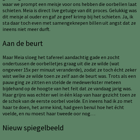
waar we prompt een meisje voor ons hebben die oorbellen laat
schieten. Meia is direct live getuige van dit proces. Gelukkig was
dit meisje al ouder en gaf ze geef krimp bij het schieten. Ja, ik
sta daar toch even met samengeknepen billen uit angst dat ze
ineens niet meer durft.
Aan de beurt
Maar Meia sloeg het tafereel aandachtig gade en zocht
ondertussen de oorbelletjes graag uit die ze wilde (wat
ongeveer 15x per minuut veranderde), zodat ze toch écht zeker
wist welke ze wilde toen ze zelf aan de beurt was. Trots als een
pauw ging ze zitten en stelde de medewerkster meteen
bijdehand op de hoogte van het feit dat ze vandaag jarig was.
Haar grijns was echter wel in één klap van haar gezicht toen ze
de schok van de eerste oorbel voelde. En ineens had ik zo met
haar te doen, het arme kind, had geen benul hoe het écht
voelde, en nu moest haar tweede oor nog…
Nieuw spiegelbeeld