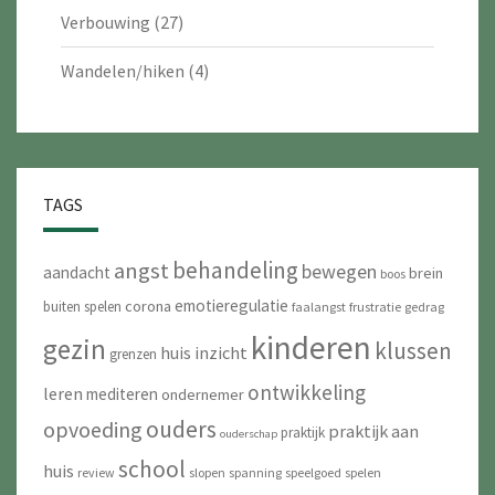
Verbouwing
(27)
Wandelen/hiken
(4)
TAGS
behandeling
angst
bewegen
aandacht
brein
boos
emotieregulatie
corona
buiten spelen
faalangst
frustratie
gedrag
kinderen
gezin
klussen
huis
inzicht
grenzen
ontwikkeling
leren
mediteren
ondernemer
ouders
opvoeding
praktijk aan
praktijk
ouderschap
school
huis
review
slopen
spanning
speelgoed
spelen