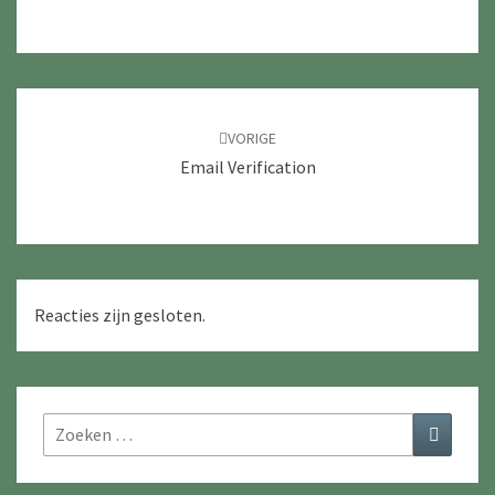
Navigatie
door
VORIGE
berichten
Email Verification
Reacties zijn gesloten.
Zoeken
Zoeken
naar: